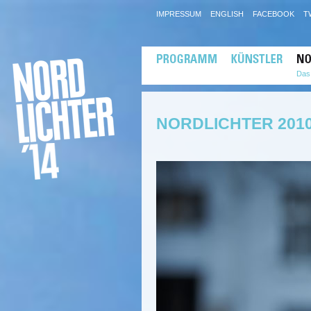
IMPRESSUM
ENGLISH
FACEBOOK
T
Das 
NORDLICHTER 2010